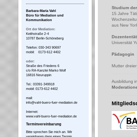
Studium der
Barbara-Maria Vahl
15 Jahre Täti
Büro für Mediation und
Wochenzeitun
Kommunikation
aus New York
Ort der Mediation:
Keithstraße 2-4
Dozententät
10787 Berlin-Schöneberg
Universität Y
Telefon: 030-343 90697
mobil: 0173-612 4402
Pädagogin
-
oder:
Mutter dreie
Straße des Friedens 6
c/o RA-Kanzlei Marko Wolf
16816 Neuruppin
Ausbildung i
Tel.: 03391-349918
Moderation
mobil: 0173-612 4402
mail:
Mitglieds
info@vahl-buero-fuer-mediation.de
Internet:
www.vahl-buero-fuer-mediation.de
Terminvereinbarung
Bitte sprechen Sie mich an. Wir
vereinbaren dann einen Termin.