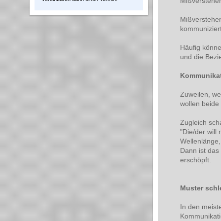
Mißverstehe
Mißverstehen
kommuniziert
Häufig könne
und die Bezi
Kommunikati
Zuweilen, we
wollen beide 
Zugleich sch
"Die/der will
Wellenlänge, 
Dann ist das
erschöpft.
Muster schl
In den meiste
Kommunikatio