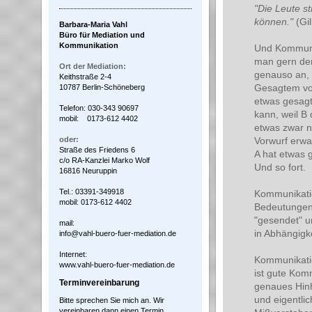
"Die Leute st
können."
(Gi
Barbara-Maria Vahl
Büro für Mediation und
Kommunikation
Und Kommunika
man gern den
Ort der Mediation:
genauso an, 
Keithstraße 2-4
Gesagtem von
10787 Berlin-Schöneberg
etwas gesagt
Telefon: 030-343 90697
kann, weil B
mobil: 0173-612 4402
etwas zwar n
oder:
Vorwurf erwar
Straße des Friedens 6
A hat etwas g
c/o RA-Kanzlei Marko Wolf
Und so fort.
16816 Neuruppin
Tel.: 03391-349918
Kommunikatio
mobil: 0173-612 4402
Bedeutungen 
"gesendet" u
mail:
in Abhängigk
info@vahl-buero-fuer-mediation.de
Internet:
Kommunikatio
www.vahl-buero-fuer-mediation.de
ist gute Komm
Terminvereinbarung
genaues Hinh
und eigentli
Bitte sprechen Sie mich an. Wir
vereinbaren dann einen Termin.