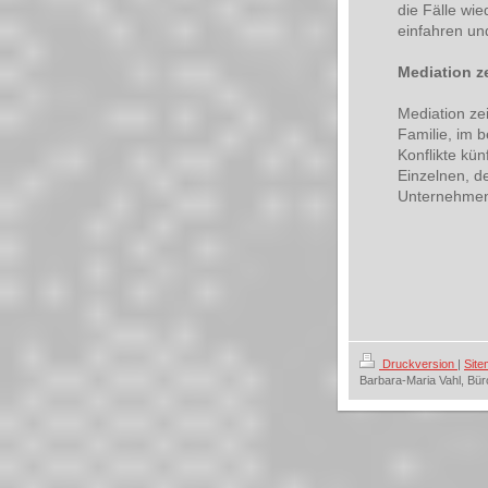
die Fälle wi
einfahren und
Mediation z
Mediation ze
Familie, im 
Konflikte kü
Einzelnen, d
Unternehmen
Druckversion
|
Sit
Barbara-Maria Vahl, Bür