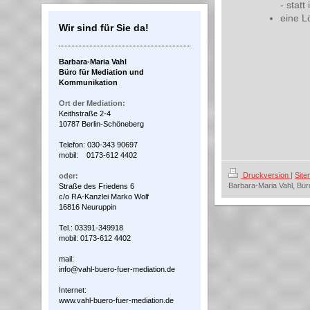
- stat
eine L
Wir sind für Sie da!
Barbara-Maria Vahl
Büro für Mediation und
Kommunikation
Ort der Mediation:
Keithstraße 2-4
10787 Berlin-Schöneberg
Telefon: 030-343 90697
mobil: 0173-612 4402
Druckversion
|
Sit
oder:
Barbara-Maria Vahl, Bür
Straße des Friedens 6
c/o RA-Kanzlei Marko Wolf
16816 Neuruppin
Tel.: 03391-349918
mobil: 0173-612 4402
mail:
info@vahl-buero-fuer-mediation.de
Internet:
www.vahl-buero-fuer-mediation.de