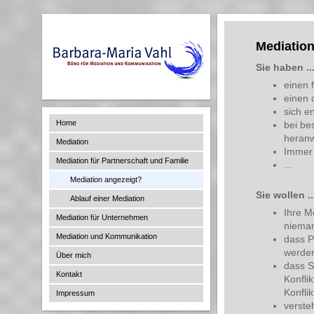
Mediation
Sie haben ..
einen 
einen 
sich e
Home
bei be
heran
Mediation
Immer 
Mediation für Partnerschaft und Familie
...
Mediation angezeigt?
Sie wollen ..
Ablauf einer Mediation
Ihre M
Mediation für Unternehmen
nieman
Mediation und Kommunikation
dass P
werde
Über mich
dass S
Kontakt
Konfli
Konfli
Impressum
verste