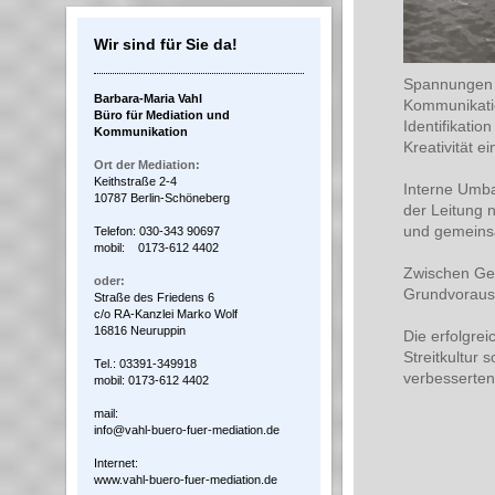
Wir sind für Sie da!
Spannungen u
Barbara-Maria Vahl
Kommunikation
Büro für Mediation und
Identifikati
Kommunikation
Kreativität e
Ort der Mediation:
Keithstraße 2-4
Interne Umba
10787 Berlin-Schöneberg
der Leitung 
und gemeins
Telefon: 030-343 90697
mobil: 0173-612 4402
Zwischen Ges
oder:
Grundvoraus
Straße des Friedens 6
c/o RA-Kanzlei Marko Wolf
16816 Neuruppin
Die erfolgrei
Streitkultur 
Tel.: 03391-349918
verbesserten
mobil: 0173-612 4402
mail:
info@vahl-buero-fuer-mediation.de
Internet:
www.vahl-buero-fuer-mediation.de