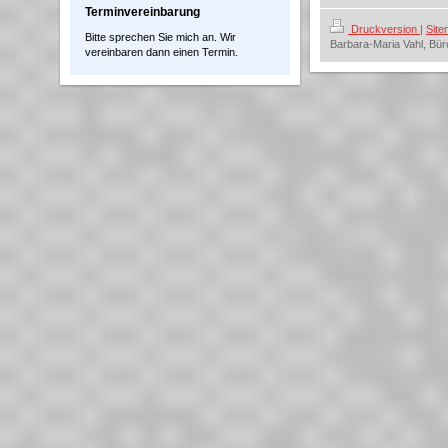
Terminvereinbarung
Druckversion
|
Sit
Bitte sprechen Sie mich an. Wir
Barbara-Maria Vahl, Bür
vereinbaren dann einen Termin.